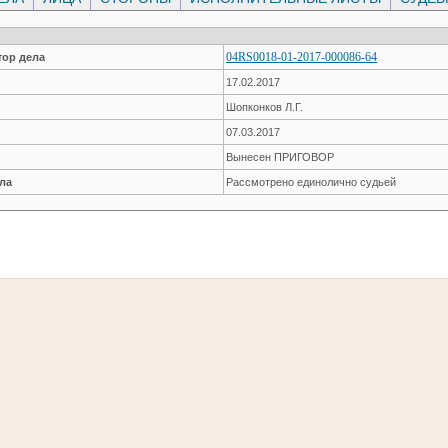
04RS0018-01-2017-000086-64
ор дела
17.02.2017
Шопконков Л.Г.
07.03.2017
Вынесен ПРИГОВОР
ла
Рассмотрено единолично судьей