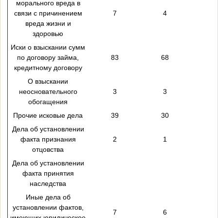
морального вреда в
связи с причинением
7
4
вреда жизни и
здоровью
Иски о взыскании сумм
по договору займа,
83
68
кредитному договору
О взыскании
неосновательного
3
3
обогащения
Прочие исковые дела
39
30
Дела об установлении
факта признания
2
1
отцовства
Дела об установлении
факта принятия
наследства
Иные дела об
установлении фактов,
7
6
имеющих юридическое