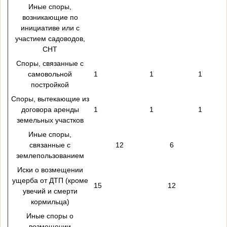
Иные споры,
возникающие по
инициативе или с
участием садоводов,
СНТ
Споры, связанные с
самовольной
1
1
1
постройкой
Споры, вытекающие из
договора аренды
1
1
1
земельных участков
Иные споры,
связанные с
12
6
землепользованием
Иски о возмещении
ущерба от ДТП (кроме
15
12
увечий и смерти
кормильца)
Иные споры о
возмещении