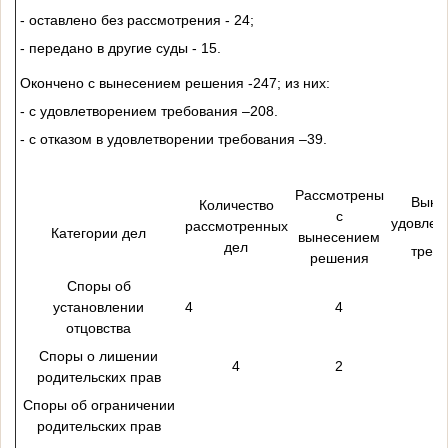
- оставлено без рассмотрения - 24;
- передано в другие суды - 15.
Окончено с вынесением решения -247; из них:
- с удовлетворением требования –208.
- с отказом в удовлетворении требования –39.
Рассмотрены
Выне
Количество
с
удовлет
рассмотренных
Категории дел
вынесением
дел
треб
решения
Споры об
установлении
4
4
отцовства
Споры о лишении
4
2
родительских прав
Споры об ограничении
родительских прав